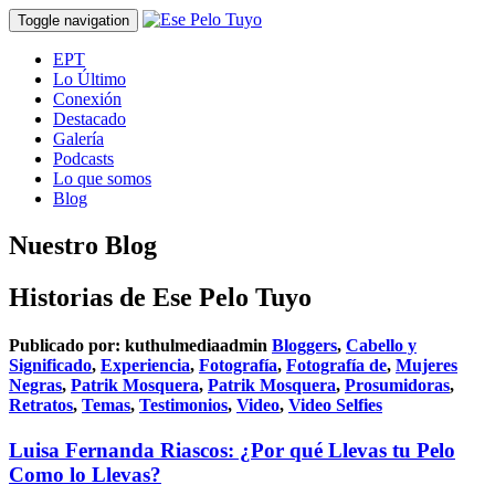
Toggle navigation
EPT
Lo Último
Conexión
Destacado
Galería
Podcasts
Lo que somos
Blog
Nuestro Blog
Historias de Ese Pelo Tuyo
Publicado por:
kuthulmediaadmin
Bloggers
,
Cabello y
Significado
,
Experiencia
,
Fotografía
,
Fotografía de
,
Mujeres
Negras
,
Patrik Mosquera
,
Patrik Mosquera
,
Prosumidoras
,
Retratos
,
Temas
,
Testimonios
,
Video
,
Video Selfies
Luisa Fernanda Riascos: ¿Por qué Llevas tu Pelo
Como lo Llevas?