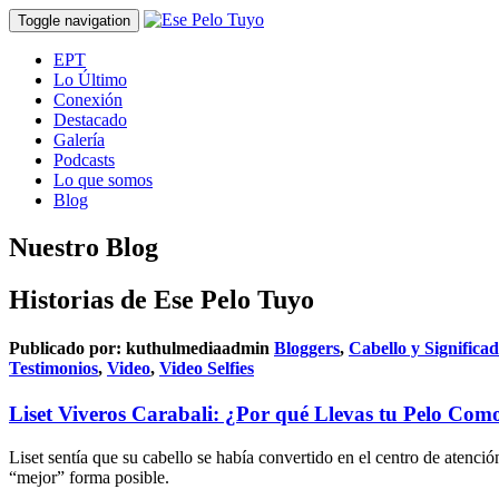
Toggle navigation
EPT
Lo Último
Conexión
Destacado
Galería
Podcasts
Lo que somos
Blog
Nuestro Blog
Historias de Ese Pelo Tuyo
Publicado por:
kuthulmediaadmin
Bloggers
,
Cabello y Significa
Testimonios
,
Video
,
Video Selfies
Liset Viveros Carabali: ¿Por qué Llevas tu Pelo Como
Liset sentía que su cabello se había convertido en el centro de atenció
“mejor” forma posible.