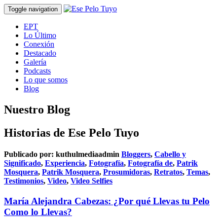
Toggle navigation
EPT
Lo Último
Conexión
Destacado
Galería
Podcasts
Lo que somos
Blog
Nuestro Blog
Historias de Ese Pelo Tuyo
Publicado por:
kuthulmediaadmin
Bloggers
,
Cabello y
Significado
,
Experiencia
,
Fotografía
,
Fotografía de
,
Patrik
Mosquera
,
Patrik Mosquera
,
Prosumidoras
,
Retratos
,
Temas
,
Testimonios
,
Video
,
Video Selfies
María Alejandra Cabezas: ¿Por qué Llevas tu Pelo
Como lo Llevas?