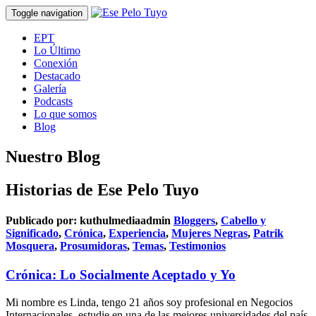
Toggle navigation
EPT
Lo Último
Conexión
Destacado
Galería
Podcasts
Lo que somos
Blog
Nuestro Blog
Historias de Ese Pelo Tuyo
Publicado por:
kuthulmediaadmin
Bloggers
,
Cabello y
Significado
,
Crónica
,
Experiencia
,
Mujeres Negras
,
Patrik
Mosquera
,
Prosumidoras
,
Temas
,
Testimonios
Crónica: Lo Socialmente Aceptado y Yo
Mi nombre es Linda, tengo 21 años soy profesional en Negocios
Internacionales, estudie en una de las mejores universidades del país,