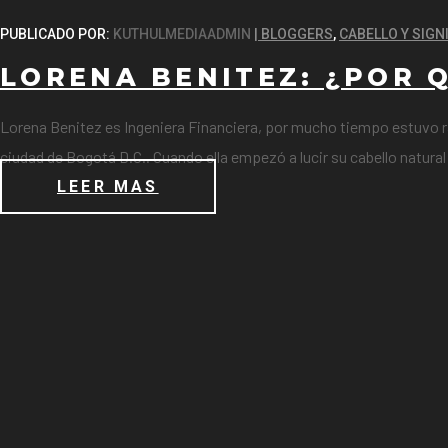
PUBLICADO POR:
KUTHULMEDIAADMIN
BLOGGERS
,
CABELLO Y SIGN
LORENA BENITEZ: ¿POR 
Lorena Benitez es Ingeniera Financiera, por mucho tiempo estuvo radi
ciudad de Bogotá D.C.. Cuando ella empezó a lucir su cabello natura
LEER MAS