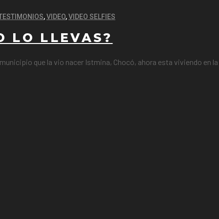
TESTIMONIOS
,
VIDEO
,
VIDEO SELFIES
O LO LLEVAS?
municipio que la vio nacer Istmina, Chocó, ahora esta viviendo en la