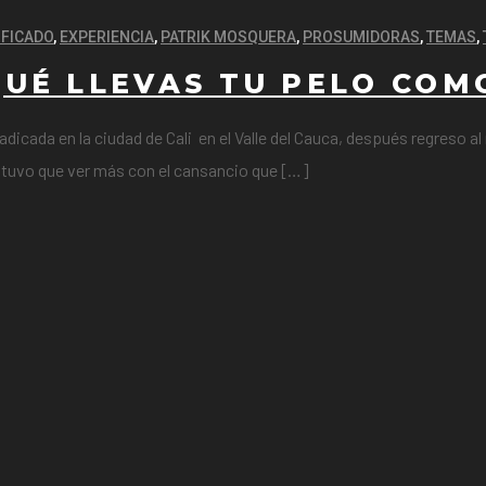
IFICADO
,
EXPERIENCIA
,
PATRIK MOSQUERA
,
PROSUMIDORAS
,
TEMAS
,
QUÉ LLEVAS TU PELO COM
cada en la ciudad de Cali en el Valle del Cauca, después regreso al 
l tuvo que ver más con el cansancio que […]