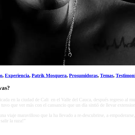
do
,
Experiencia
,
Patrik Mosquera
,
Prosumidoras
,
Temas
,
Testimon
vas?
ada en la ciudad de Cali en el Valle del Cauca, después regreso al mun
tuvo que ver más con el cansancio que un día sintió de llevar extensio
una viaje maravilloso que la ha llevado a re-descubrirse, a empoderarse
alir la raza!”