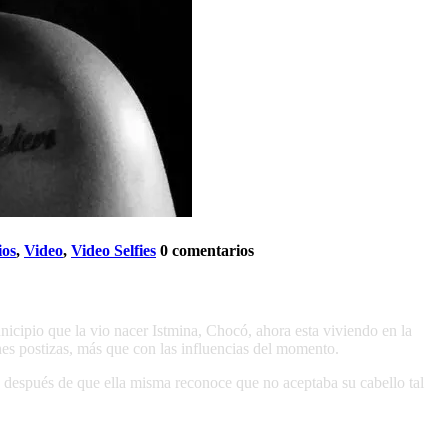
ios
,
Video
,
Video Selfies
0 comentarios
icipio que la vio nacer Istmina, Chocó, ahora esta viviendo en la
nes postizas, más que con las influencias del momento.
, después de que ella misma reconoce que no aceptaba su cabello tal