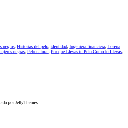
s negras
,
Historias del pelo
,
identidad
,
Ingeniera financiera
,
Lorena
mujeres negras
,
Pelo natural
,
Por qué Llevas tu Pelo Como lo Llevas
,
ñada por JellyThemes