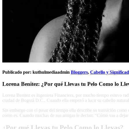
Publicado por:
kuthulmediaadmin
Bloggers
,
Cabello y Significa
Lorena Benitez: ¿Por qué Llevas tu Pelo Como lo Lle
Lorena Benitez es Ingeniera Financiera, por mucho tiempo estuvo radic
ciudad de Bogotá D.C.. Cuando ella empezó a lucir su cabello natural 
Sin embargo con el pasar del tiempo ella describe su transición como 
como es. Cuando muchas de sus amigas le decian: “Cómo vas a dejar s
¿Por qué Llevas tu Pelo Como lo Llevas?