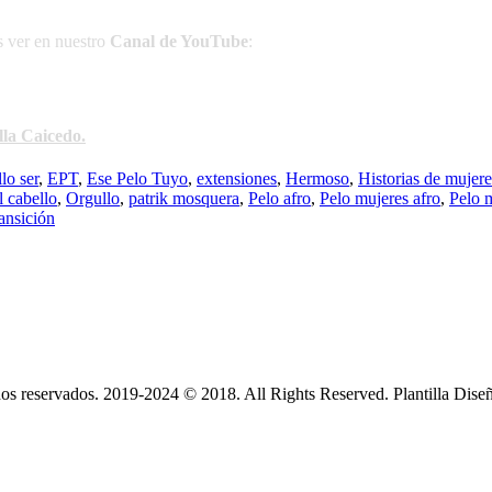
s ver en nuestro
Canal de YouTube
:
la Caicedo.
llo ser
,
EPT
,
Ese Pelo Tuyo
,
extensiones
,
Hermoso
,
Historias de mujere
l cabello
,
Orgullo
,
patrik mosquera
,
Pelo afro
,
Pelo mujeres afro
,
Pelo 
ransición
s reservados. 2019-2024 © 2018. All Rights Reserved. Plantilla Dise