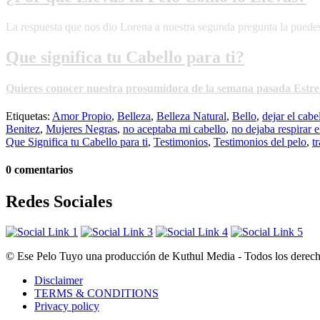
La respuesta que nos dio Lorena a nuestra segunda pregunta la puede
Que significa tu Cabello para ti?
Quieres conocer nuestra prosumidora de la semana pasada Estrel
Etiquetas:
Amor Propio
,
Belleza
,
Belleza Natural
,
Bello
,
dejar el cabe
Benitez
,
Mujeres Negras
,
no aceptaba mi cabello
,
no dejaba respirar e
Que Significa tu Cabello para ti
,
Testimonios
,
Testimonios del pelo
,
t
0 comentarios
Redes Sociales
© Ese Pelo Tuyo una producción de Kuthul Media - Todos los derecho
Disclaimer
TERMS & CONDITIONS
Privacy policy