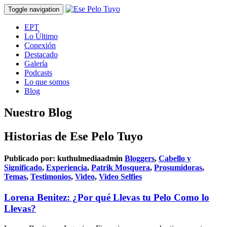
Toggle navigation
EPT
Lo Último
Conexión
Destacado
Galería
Podcasts
Lo que somos
Blog
Nuestro Blog
Historias de Ese Pelo Tuyo
Publicado por:
kuthulmediaadmin
Bloggers
,
Cabello y
Significado
,
Experiencia
,
Patrik Mosquera
,
Prosumidoras
,
Temas
,
Testimonios
,
Video
,
Video Selfies
Lorena Benitez: ¿Por qué Llevas tu Pelo Como lo
Llevas?