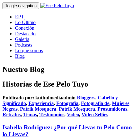
Toggle navigation
EPT
Lo Último
Conexión
Destacado
Galería
Podcasts
Lo que somos
Blog
Nuestro Blog
Historias de Ese Pelo Tuyo
Publicado por:
kuthulmediaadmin
Bloggers
,
Cabello y
Significado
,
Experiencia
,
Fotografía
,
Fotografía de
,
Mujeres
Negras
,
Patrik Mosquera
,
Patrik Mosquera
,
Prosumidoras
,
Retratos
,
Temas
,
Testimonios
,
Video
,
Video Selfies
Isabella Rodriguez: ¿Por qué Llevas tu Pelo Como
lo Llevas?