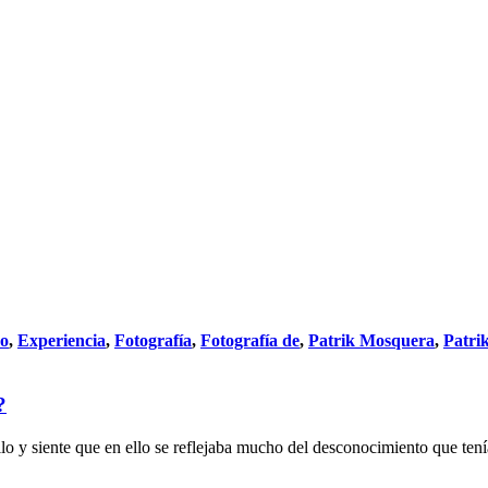
do
,
Experiencia
,
Fotografía
,
Fotografía de
,
Patrik Mosquera
,
Patri
?
llo y siente que en ello se reflejaba mucho del desconocimiento que ten