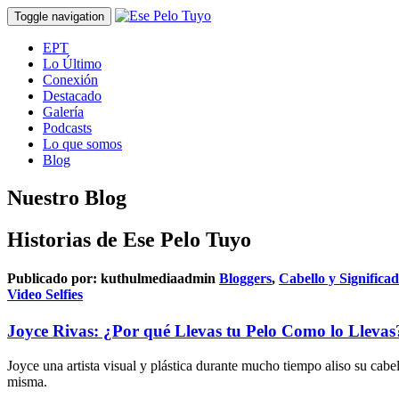
Toggle navigation
EPT
Lo Último
Conexión
Destacado
Galería
Podcasts
Lo que somos
Blog
Nuestro Blog
Historias de Ese Pelo Tuyo
Publicado por:
kuthulmediaadmin
Bloggers
,
Cabello y Significa
Video Selfies
Joyce Rivas: ¿Por qué Llevas tu Pelo Como lo Llevas
Joyce una artista visual y plástica durante mucho tiempo aliso su cabe
misma.