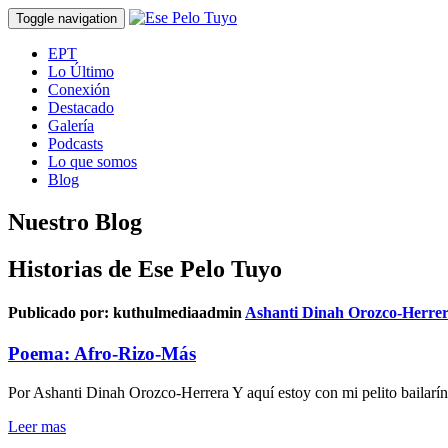
Toggle navigation
EPT
Lo Último
Conexión
Destacado
Galería
Podcasts
Lo que somos
Blog
Nuestro Blog
Historias de Ese Pelo Tuyo
Publicado por:
kuthulmediaadmin
Ashanti Dinah Orozco-Herre
Poema: Afro-Rizo-Más
Por Ashanti Dinah Orozco-Herrera Y aquí estoy con mi pelito bailarín
Leer mas