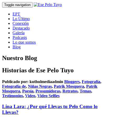
Toggle navigation
EPT
Lo Último
Conexión
Destacado
Galería
Podcasts
Lo que somos
Blog
Nuestro Blog
Historias de Ese Pelo Tuyo
Publicado por:
kuthulmediaadmin
Bloggers
,
Fotografía
,
Fotografía de
,
Niñas Negras
,
Patrik Mosquera
,
Patrik
Mosquera
,
Poesía
,
Prosumidoras
,
Retratos
,
Temas
,
Testimonios
,
Video
,
Video Selfies
Lina Lara: ¿Por qué Llevas tu Pelo Como lo
Llevas?