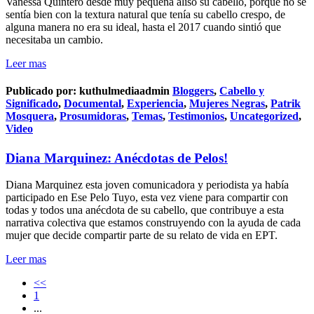
Vanessa Quintero desde muy pequeña aliso su cabello, porque no se
sentía bien con la textura natural que tenía su cabello crespo, de
alguna manera no era su ideal, hasta el 2017 cuando sintió que
necesitaba un cambio.
Leer mas
Publicado por:
kuthulmediaadmin
Bloggers
,
Cabello y
Significado
,
Documental
,
Experiencia
,
Mujeres Negras
,
Patrik
Mosquera
,
Prosumidoras
,
Temas
,
Testimonios
,
Uncategorized
,
Video
Diana Marquinez: Anécdotas de Pelos!
Diana Marquinez esta joven comunicadora y periodista ya había
participado en Ese Pelo Tuyo, esta vez viene para compartir con
todas y todos una anécdota de su cabello, que contribuye a esta
narrativa colectiva que estamos construyendo con la ayuda de cada
mujer que decide compartir parte de su relato de vida en EPT.
Leer mas
<<
1
...