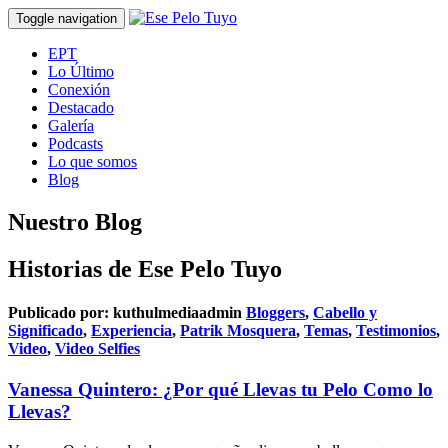
Toggle navigation
EPT
Lo Último
Conexión
Destacado
Galería
Podcasts
Lo que somos
Blog
Nuestro Blog
Historias de Ese Pelo Tuyo
Publicado por:
kuthulmediaadmin
Bloggers
,
Cabello y
Significado
,
Experiencia
,
Patrik Mosquera
,
Temas
,
Testimonios
,
Video
,
Video Selfies
Vanessa Quintero: ¿Por qué Llevas tu Pelo Como lo
Llevas?