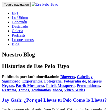
Toggle navigation
EPT
Lo Último
Conexión
Destacado
Galería
Podcasts
Lo que somos
Blog
Nuestro Blog
Historias de Ese Pelo Tuyo
Publicado por:
kuthulmediaadmin
Bloggers
,
Cabello y
Significado
,
Experiencia
,
Fotografía
,
Fotografía de
,
Mujeres
Negras
,
Patrik Mosquera
,
Patrik Mosquera
,
Prosumidoras
,
Retratos
,
Temas
,
Testimonios
,
Video
,
Video Selfies
Jay Gash: ¿Por qué Llevas tu Pelo Como lo Llevas?
Jay is a young visual artist from Oakland, CA, on the last couple of