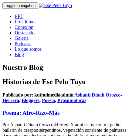
Toggle navigation
EPT
Lo Último
Conexión
Destacado
Galería
Podcasts
Lo que somos
Blog
Nuestro Blog
Historias de Ese Pelo Tuyo
Publicado por:
kuthulmediaadmin
Ashanti Dinah Orozco-
Herrera
,
Bloggers
,
Poesía
,
Prosumidoras
Poema: Afro-Rizo-Más
Por Ashanti Dinah Orozco-Herrera Y aquí estoy con mi pelito
bailarín de crespos serpentinos, vegetación sonriente de palmeras
danzantes que deslizan apotemas de júbilo, ritmo y memoria