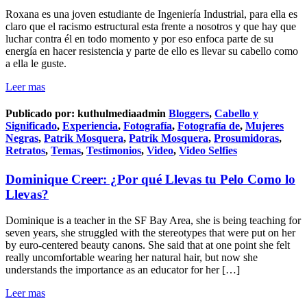
Roxana es una joven estudiante de Ingeniería Industrial, para ella es
claro que el racismo estructural esta frente a nosotros y que hay que
luchar contra él en todo momento y por eso enfoca parte de su
energía en hacer resistencia y parte de ello es llevar su cabello como
a ella le guste.
Leer mas
Publicado por:
kuthulmediaadmin
Bloggers
,
Cabello y
Significado
,
Experiencia
,
Fotografía
,
Fotografía de
,
Mujeres
Negras
,
Patrik Mosquera
,
Patrik Mosquera
,
Prosumidoras
,
Retratos
,
Temas
,
Testimonios
,
Video
,
Video Selfies
Dominique Creer: ¿Por qué Llevas tu Pelo Como lo
Llevas?
Dominique is a teacher in the SF Bay Area, she is being teaching for
seven years, she struggled with the stereotypes that were put on her
by euro-centered beauty canons. She said that at one point she felt
really uncomfortable wearing her natural hair, but now she
understands the importance as an educator for her […]
Leer mas