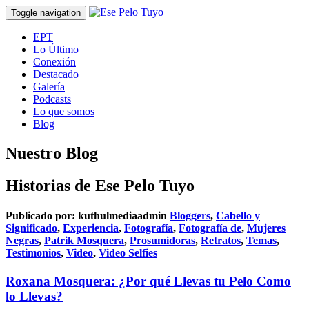
Toggle navigation
EPT
Lo Último
Conexión
Destacado
Galería
Podcasts
Lo que somos
Blog
Nuestro Blog
Historias de Ese Pelo Tuyo
Publicado por:
kuthulmediaadmin
Bloggers
,
Cabello y
Significado
,
Experiencia
,
Fotografía
,
Fotografía de
,
Mujeres
Negras
,
Patrik Mosquera
,
Prosumidoras
,
Retratos
,
Temas
,
Testimonios
,
Video
,
Video Selfies
Roxana Mosquera: ¿Por qué Llevas tu Pelo Como
lo Llevas?