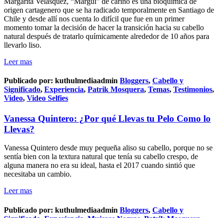
Margarita Velasquez, “Margui” de cariño es una bioquímica de
origen cartagenero que se ha radicado temporalmente en Santiago de
Chile y desde allí nos cuenta lo difícil que fue en un primer
momento tomar la decisión de hacer la transición hacia su cabello
natural después de tratarlo químicamente alrededor de 10 años para
llevarlo liso.
Leer mas
Publicado por:
kuthulmediaadmin
Bloggers
,
Cabello y
Significado
,
Experiencia
,
Patrik Mosquera
,
Temas
,
Testimonios
,
Video
,
Video Selfies
Vanessa Quintero: ¿Por qué Llevas tu Pelo Como lo
Llevas?
Vanessa Quintero desde muy pequeña aliso su cabello, porque no se
sentía bien con la textura natural que tenía su cabello crespo, de
alguna manera no era su ideal, hasta el 2017 cuando sintió que
necesitaba un cambio.
Leer mas
Publicado por:
kuthulmediaadmin
Bloggers
,
Cabello y