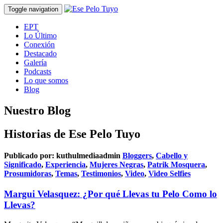
Toggle navigation
EPT
Lo Último
Conexión
Destacado
Galería
Podcasts
Lo que somos
Blog
Nuestro Blog
Historias de Ese Pelo Tuyo
Publicado por:
kuthulmediaadmin
Bloggers
,
Cabello y
Significado
,
Experiencia
,
Mujeres Negras
,
Patrik Mosquera
,
Prosumidoras
,
Temas
,
Testimonios
,
Video
,
Video Selfies
Margui Velasquez: ¿Por qué Llevas tu Pelo Como lo
Llevas?