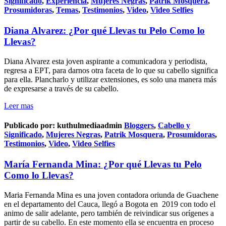
Significado
,
Experiencia
,
Mujeres Negras
,
Patrik Mosquera
,
Prosumidoras
,
Temas
,
Testimonios
,
Video
,
Video Selfies
Diana Alvarez: ¿Por qué Llevas tu Pelo Como lo
Llevas?
Diana Alvarez esta joven aspirante a comunicadora y periodista,
regresa a EPT, para darnos otra faceta de lo que su cabello significa
para ella. Plancharlo y utilizar extensiones, es solo una manera más
de expresarse a través de su cabello.
Leer mas
Publicado por:
kuthulmediaadmin
Bloggers
,
Cabello y
Significado
,
Mujeres Negras
,
Patrik Mosquera
,
Prosumidoras
,
Testimonios
,
Video
,
Video Selfies
María Fernanda Mina: ¿Por qué Llevas tu Pelo
Como lo Llevas?
Maria Fernanda Mina es una joven contadora oriunda de Guachene
en el departamento del Cauca, llegó a Bogota en 2019 con todo el
animo de salir adelante, pero también de reivindicar sus orígenes a
partir de su cabello. En este momento ella se encuentra en proceso