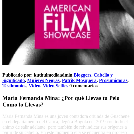
Publicado por:
kuthulmediaadmin
Bloggers
,
Cabello y
Significado
,
Mujeres Negras
,
Patrik Mosquera
,
Prosumidoras
,
Testimonios
,
Video
,
Video Selfies
0 comentarios
María Fernanda Mina: ¿Por qué Llevas tu Pelo
Como lo Llevas?
Maria Fernanda Mina es una joven contadora oriunda de Guachene
en el departamento del Cauca, llegó a Bogota en 2019 con todo el
animo de salir adelante, pero también de reivindicar sus orígenes a
partir de su cabello. En este momento ella se encuentra en proceso