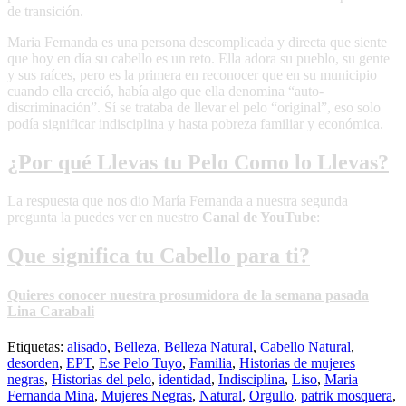
de transición.
Maria Fernanda es una persona descomplicada y directa que siente
que hoy en día su cabello es un reto. Ella adora su pueblo, su gente
y sus raíces, pero es la primera en reconocer que en su municipio
cuando ella creció, había algo que ella denomina “auto-
discriminación”. Sí se trataba de llevar el pelo “original”, eso solo
podía significar indisciplina y hasta pobreza familiar y económica.
¿Por qué Llevas tu Pelo Como lo Llevas?
La respuesta que nos dio María Fernanda a nuestra segunda
pregunta la puedes ver en nuestro
Canal de YouTube
:
Que significa tu Cabello para ti?
Quieres conocer nuestra prosumidora de la semana pasada
Lina Carabali
Etiquetas:
alisado
,
Belleza
,
Belleza Natural
,
Cabello Natural
,
desorden
,
EPT
,
Ese Pelo Tuyo
,
Familia
,
Historias de mujeres
negras
,
Historias del pelo
,
identidad
,
Indisciplina
,
Liso
,
Maria
Fernanda Mina
,
Mujeres Negras
,
Natural
,
Orgullo
,
patrik mosquera
,