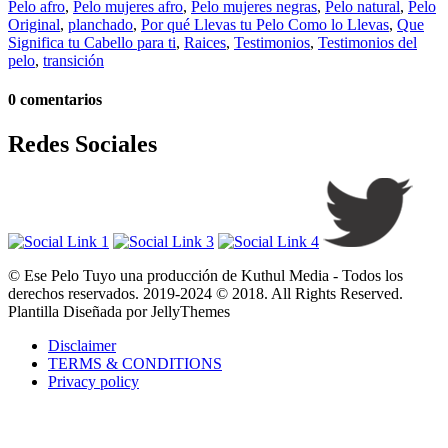
Pelo afro
,
Pelo mujeres afro
,
Pelo mujeres negras
,
Pelo natural
,
Pelo
Original
,
planchado
,
Por qué Llevas tu Pelo Como lo Llevas
,
Que
Significa tu Cabello para ti
,
Raices
,
Testimonios
,
Testimonios del
pelo
,
transición
0 comentarios
Redes Sociales
© Ese Pelo Tuyo una producción de Kuthul Media - Todos los
derechos reservados. 2019-2024 © 2018. All Rights Reserved.
Plantilla Diseñada por JellyThemes
Disclaimer
TERMS & CONDITIONS
Privacy policy