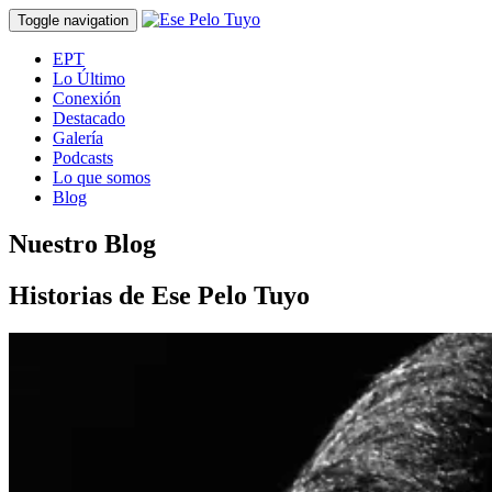
Toggle navigation
EPT
Lo Último
Conexión
Destacado
Galería
Podcasts
Lo que somos
Blog
Nuestro Blog
Historias de Ese Pelo Tuyo