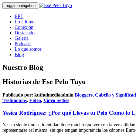
Toggle navigation
EPT
Lo Último
Conexión
Destacado
Galería
Podcasts
Lo que somos
Blog
Nuestro Blog
Historias de Ese Pelo Tuyo
Publicado por:
kuthulmediaadmin
Bloggers
,
Cabello y Significa
Testimonios
,
Video
,
Video Selfies
Yesica Rodríguez: ¿Por qué Llevas tu Pelo Como lo L
Yesica siente que su identidad tiene mucho que ver con la versatilidad
representarse así misma, sin que tengan importancia los cánones Eur