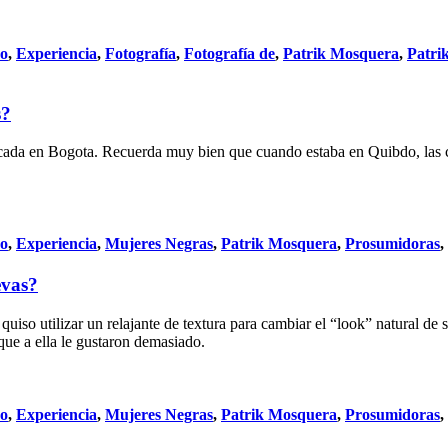
do
,
Experiencia
,
Fotografía
,
Fotografía de
,
Patrik Mosquera
,
Patri
s?
icada en Bogota. Recuerda muy bien que cuando estaba en Quibdo, las c
do
,
Experiencia
,
Mujeres Negras
,
Patrik Mosquera
,
Prosumidoras
,
evas?
iso utilizar un relajante de textura para cambiar el “look” natural de s
 que a ella le gustaron demasiado.
do
,
Experiencia
,
Mujeres Negras
,
Patrik Mosquera
,
Prosumidoras
,