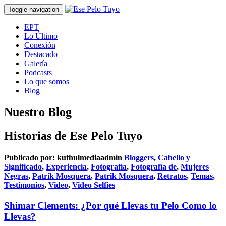
Toggle navigation
EPT
Lo Último
Conexión
Destacado
Galería
Podcasts
Lo que somos
Blog
Nuestro Blog
Historias de Ese Pelo Tuyo
Publicado por:
kuthulmediaadmin
Bloggers
,
Cabello y
Significado
,
Experiencia
,
Fotografía
,
Fotografía de
,
Mujeres
Negras
,
Patrik Mosquera
,
Patrik Mosquera
,
Retratos
,
Temas
,
Testimonios
,
Video
,
Video Selfies
Shimar Clements: ¿Por qué Llevas tu Pelo Como lo
Llevas?