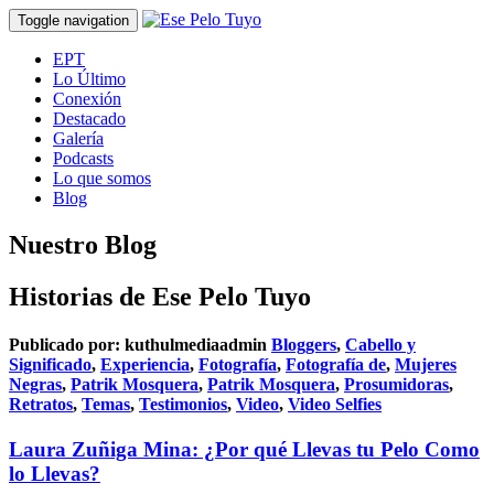
Toggle navigation
EPT
Lo Último
Conexión
Destacado
Galería
Podcasts
Lo que somos
Blog
Nuestro Blog
Historias de Ese Pelo Tuyo
Publicado por:
kuthulmediaadmin
Bloggers
,
Cabello y
Significado
,
Experiencia
,
Fotografía
,
Fotografía de
,
Mujeres
Negras
,
Patrik Mosquera
,
Patrik Mosquera
,
Prosumidoras
,
Retratos
,
Temas
,
Testimonios
,
Video
,
Video Selfies
Laura Zuñiga Mina: ¿Por qué Llevas tu Pelo Como
lo Llevas?