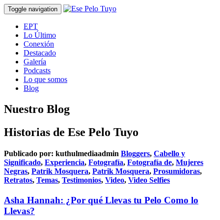
Toggle navigation
EPT
Lo Último
Conexión
Destacado
Galería
Podcasts
Lo que somos
Blog
Nuestro Blog
Historias de Ese Pelo Tuyo
Publicado por:
kuthulmediaadmin
Bloggers
,
Cabello y
Significado
,
Experiencia
,
Fotografía
,
Fotografía de
,
Mujeres
Negras
,
Patrik Mosquera
,
Patrik Mosquera
,
Prosumidoras
,
Retratos
,
Temas
,
Testimonios
,
Video
,
Video Selfies
Asha Hannah: ¿Por qué Llevas tu Pelo Como lo
Llevas?