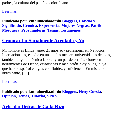
padres, la cultura del pacifico colombiano.
Leer mas
Publicado por:
kuthulmediaadmin
Bloggers
,
Cabello y
Significado
,
Crónica
,
Experiencia
,
Mujeres Negras
,
Patrik
Mosquera
,
Prosumidoras
,
Temas
,
Testimonios
Crónica: Lo Socialmente Aceptado y Yo
Mi nombre es Linda, tengo 21 años soy profesional en Negocios
Internacionales, estudie en una de las mejores universidades del país,
también tengo un técnico laboral y un par de certificaciones en
herramientas de Office, estadísticas y mediación. Soy bilingüe, ya
que hablo español e ingles con fluidez y suficiencia. En mis ratos
libres canto, […]
Leer mas
Publicado por:
kuthulmediaadmin
Bloggers
,
Heny Cuesta
,
Opinión
,
Temas
,
Tutorial
,
Video
Articulo: Detrás de Cada Rizo