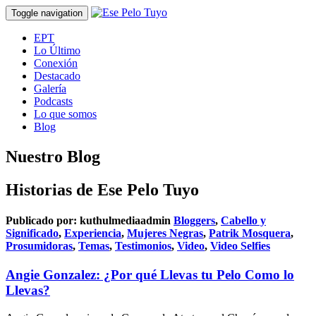
Toggle navigation
EPT
Lo Último
Conexión
Destacado
Galería
Podcasts
Lo que somos
Blog
Nuestro Blog
Historias de Ese Pelo Tuyo
Publicado por:
kuthulmediaadmin
Bloggers
,
Cabello y
Significado
,
Experiencia
,
Mujeres Negras
,
Patrik Mosquera
,
Prosumidoras
,
Temas
,
Testimonios
,
Video
,
Video Selfies
Angie Gonzalez: ¿Por qué Llevas tu Pelo Como lo
Llevas?