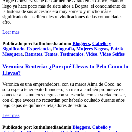
Angie Gonzalez viene de Carmen de Atrato en el Chocó, cuando
llego ya hace poco más de siete años a Bogota, el conocimiento de
la historia de sus ancestros era muy somero y mucho más el
significado de las diferentes reivindicaciones de las comunidades
afro.
Leer mas
Publicado por:
kuthulmediaadmin
Bloggers
,
Cabello y
Significado
,
Experiencia
,
Fotografía
,
Mujeres Negras
,
Patrik
Mosquera
,
Retratos
,
Temas
,
Testimonios
,
Video
,
Video Selfies
Veronica Renteria: ¿Por qué Llevas tu Pelo Como lo
Llevas?
Veronica es una emprendedora, con su marca Alma de Coco, no
solo espera tener éxito financiero, su marca también promueve re-
conectar a las mujeres negras con su esencia, con su verdadero ser,
con el que aveces no recuerdan por haberlo ocultado durante años
bajo capas de químicos relajadores de textura.
Leer mas
Publicado por:
kuthulmediaadmin
Bloggers
,
Cabello y