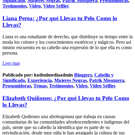
Significado
,
Mujeres Negras
,
Patrik Mosquera
,
Prosumidoras
,
Testimonios
,
Video
,
Video Selfies
Liana Perea: ¿Por qué Llevas tu Pelo Como lo
Llevas?
Liana es una estudiante de derecho, que distribuye su tiempo entre la
moda los colores y los conocimientos esotéricos y mágicos. Pero así
mismo encuentra en su cabello una expresión de lo que ella es como
persona.
Leer mas
Publicado por:
kuthulmediaadmin
Bloggers
,
Cabello y
Significado
,
Experiencia
,
Mujeres Negras
,
Patrik Mosquera
,
Prosumidoras
,
Temas
,
Testimonios
,
Video
,
Video Selfies
Elizabeth Quiñones: ¿Por qué Llevas tu Pelo Como
lo Llevas?
Elizabeth Quiñones una afrobogotana que trabaja en causas
comunitarias de las comunidades afrodescendientes e indigenas del
país, siente que su cabello la identifica que es parte de su
reivindicación. desde muy niña le han arraigado la cultura de sus