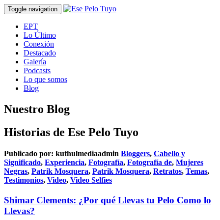
Toggle navigation
EPT
Lo Último
Conexión
Destacado
Galería
Podcasts
Lo que somos
Blog
Nuestro Blog
Historias de Ese Pelo Tuyo
Publicado por:
kuthulmediaadmin
Bloggers
,
Cabello y
Significado
,
Experiencia
,
Fotografía
,
Fotografía de
,
Mujeres
Negras
,
Patrik Mosquera
,
Patrik Mosquera
,
Retratos
,
Temas
,
Testimonios
,
Video
,
Video Selfies
Shimar Clements: ¿Por qué Llevas tu Pelo Como lo
Llevas?