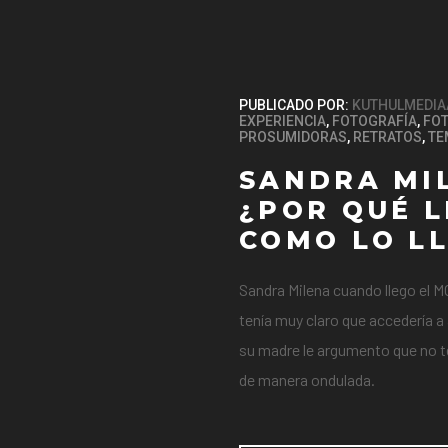
PUBLICADO POR:
KUTHULMEDIA
EXPERIENCIA
,
FOTOGRAFÍA
,
FOT
PROSUMIDORAS
,
RETRATOS
,
TE
SANDRA MI
¿POR QUÉ L
COMO LO L
Sandra Milena cuando llego el M
tenía muy claro que accedería a 
su madre le argumento que no ten
de manera ondulada.