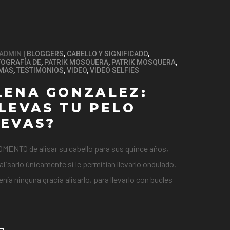
ADMIN
BLOGGERS
,
CABELLO Y SIGNIFICADO
,
OGRAFÍA DE
,
PATRIK MOSQUERA
,
PATRIK MOSQUERA
,
MAS
,
TESTIMONIOS
,
VIDEO
,
VIDEO SELFIES
LENA GONZALEZ:
LEVAS TU PELO
LEVAS?
OMENTO de alisar su cabello para sus quince años,
alisarlo únicamente si le permitían llevarlo ondulado,
ía ninguna gracia alisarlo, para llevarlo con bucles