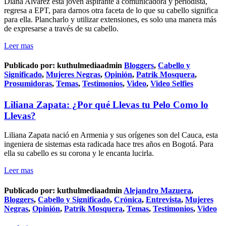
Diana Alvarez esta joven aspirante a comunicadora y periodista,
regresa a EPT, para darnos otra faceta de lo que su cabello significa
para ella. Plancharlo y utilizar extensiones, es solo una manera más
de expresarse a través de su cabello.
Leer mas
Publicado por:
kuthulmediaadmin
Bloggers
,
Cabello y
Significado
,
Mujeres Negras
,
Opinión
,
Patrik Mosquera
,
Prosumidoras
,
Temas
,
Testimonios
,
Video
,
Video Selfies
Liliana Zapata: ¿Por qué Llevas tu Pelo Como lo
Llevas?
Liliana Zapata nació en Armenia y sus orígenes son del Cauca, esta
ingeniera de sistemas esta radicada hace tres años en Bogotá. Para
ella su cabello es su corona y le encanta lucirla.
Leer mas
Publicado por:
kuthulmediaadmin
Alejandro Mazuera
,
Bloggers
,
Cabello y Significado
,
Crónica
,
Entrevista
,
Mujeres
Negras
,
Opinión
,
Patrik Mosquera
,
Temas
,
Testimonios
,
Video