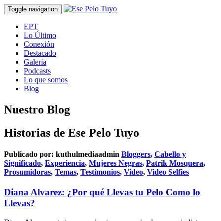
Toggle navigation
EPT
Lo Último
Conexión
Destacado
Galería
Podcasts
Lo que somos
Blog
Nuestro Blog
Historias de Ese Pelo Tuyo
Publicado por:
kuthulmediaadmin
Bloggers
,
Cabello y
Significado
,
Experiencia
,
Mujeres Negras
,
Patrik Mosquera
,
Prosumidoras
,
Temas
,
Testimonios
,
Video
,
Video Selfies
Diana Alvarez: ¿Por qué Llevas tu Pelo Como lo
Llevas?