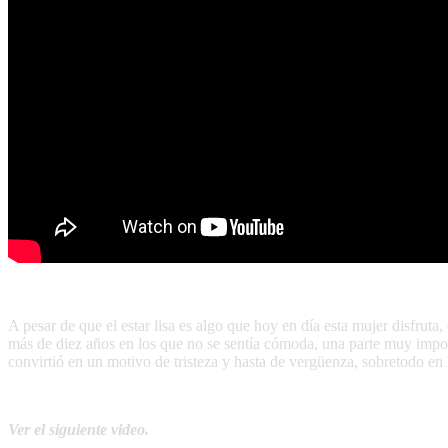
A pesar de que el estar lisa es algo que hoy en día esta mujer disfrut
más de diez años en los que no se sentía cómoda, una parte muy impor
convirtió en un motivo de tristeza y hasta de vergüenza, sobretodo en 
Ver el siguiente video.