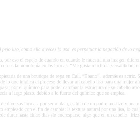
el pelo liso, como ella a veces lo usa, es perpetuar la negación de lo ne
ia, por eso el espejo de cuando en cuando le muestra una imagen diferen
o no es la monotonía en las formas. “Me gusta mucho la versatilidad, 
pietaria de una boutique de ropa en Cali, “Ebano”,
además es actriz. 
 de lo que implica el proceso de llevar un cabello liso para una mujer af
asar por el químico para poder cambiar la estructura de su cabello afro
cia a largo plazo, debido a lo fuerte del químico que se emplea.
s de diversas formas
por ser mulata, es hija de un padre mestizo y una m
to empleado con el fin de cambiar la textura natural por una lisa, lo cu
e durar hasta cinco días sin encresparse, algo que en un cabello “frizz