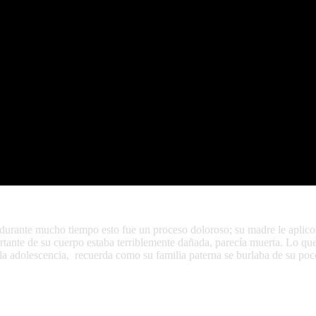
a, durante mucho tiempo esto fue un proceso doloroso; su madre le aplic
tante de su cuerpo estaba terriblemente dañada, parecía muerta. Lo que 
la adolescencia,
recuerda como su familia paterna se burlaba de su poco