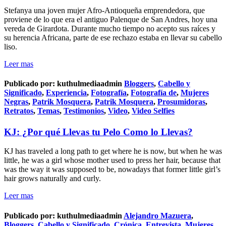
Stefanya una joven mujer Afro-Antioqueña emprendedora, que
proviene de lo que era el antiguo Palenque de San Andres, hoy una
vereda de Girardota. Durante mucho tiempo no acepto sus raíces y
su herencia Africana, parte de ese rechazo estaba en llevar su cabello
liso.
Leer mas
Publicado por:
kuthulmediaadmin
Bloggers
,
Cabello y
Significado
,
Experiencia
,
Fotografía
,
Fotografía de
,
Mujeres
Negras
,
Patrik Mosquera
,
Patrik Mosquera
,
Prosumidoras
,
Retratos
,
Temas
,
Testimonios
,
Video
,
Video Selfies
KJ: ¿Por qué Llevas tu Pelo Como lo Llevas?
KJ has traveled a long path to get where he is now, but when he was
little, he was a girl whose mother used to press her hair, because that
was the way it was supposed to be, nowadays that former little girl’s
hair grows naturally and curly.
Leer mas
Publicado por:
kuthulmediaadmin
Alejandro Mazuera
,
Bloggers
,
Cabello y Significado
,
Crónica
,
Entrevista
,
Mujeres