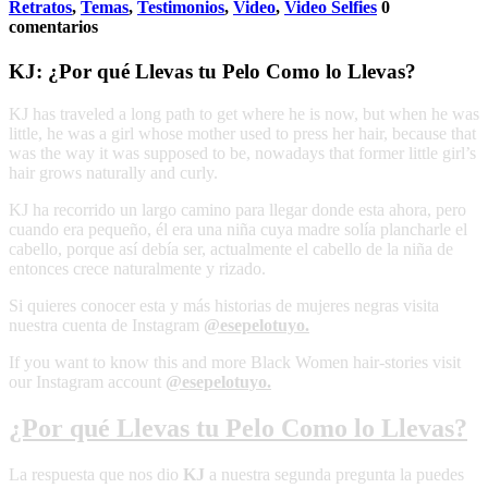
Retratos
,
Temas
,
Testimonios
,
Video
,
Video Selfies
0
comentarios
KJ: ¿Por qué Llevas tu Pelo Como lo Llevas?
KJ has traveled a long path to get where he is now, but when he was
little, he was a girl whose mother used to press her hair, because that
was the way it was supposed to be, nowadays that former little girl’s
hair grows naturally and curly.
KJ ha recorrido un largo camino para llegar donde esta ahora, pero
cuando era pequeño, él era una niña cuya madre solía plancharle el
cabello, porque así debía ser, actualmente el cabello de la niña de
entonces crece naturalmente y rizado.
Si quieres conocer esta y más historias de mujeres negras visita
nuestra cuenta de Instagram
@esepelotuyo.
If you want to know this and more Black Women hair-stories visit
our Instagram account
@esepelotuyo.
¿Por qué Llevas tu Pelo Como lo Llevas?
La respuesta que nos dio
KJ
a nuestra segunda pregunta la puedes