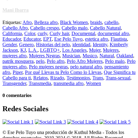
Mani Ibarra
Etiquetas:
Afro
,
Belleza afro
,
Black Women
,
braids
,
cabello
,
Cabello Afro
,
Cabello crespo
,
Cabello malo
,
Cabello Natural
,
California
,
Color
,
curly
,
Curly hair
,
Documental
,
documental afro
,
Educador
,
Educator
,
EPT
,
Ese Pelo Tuyo
,
estetica afro
,
Flautista
,
Gender
,
Genero
,
Historias del pelo
,
identidad
,
Identity
,
Kimberly
Jackson
,
KJ
,
L.A.
,
LGBTQ+
,
Los Angeles
,
Mujer
,
Mujeres
,
mujeres afro
,
Mujeres Negras
,
Musician
,
Musico
,
Natural
,
Oakland
,
patrik mosquera
,
pelo
,
Pelo afro
,
Pelo Afro Mujeres
,
Pelo malo
,
Pelo
mujeres afro
,
Pelo mujeres negras
,
pelo natural afro
,
pensamiento
afro
,
Piper
,
Por qué Llevas tu Pelo Como lo Llevas
,
Que Significa tu
Cabello para ti
,
Relatos
,
Rizado
,
Testimonios
,
Trans
,
Trans-sexual
,
Transgender
,
Transmedia
,
transmedia afro
,
Women
0 comentarios
Redes Sociales
© Ese Pelo Tuyo una producción de Kuthul Media - Todos los
derechos reservados. 2019-2024 © 2018. All Rights Reserved.