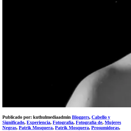
Publicado por:
kuthulmediaadmin
Bloggers
,
Cabello y
Significado
,
Experiencia
,
Fotografía
,
Fotografía de
,
Mujeres
Negras
,
Patrik Mosquera
,
Patrik Mosquera
,
Prosumidoras
,