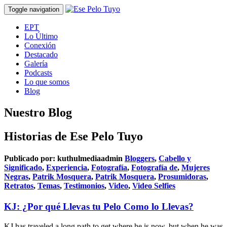
Toggle navigation
EPT
Lo Último
Conexión
Destacado
Galería
Podcasts
Lo que somos
Blog
Nuestro Blog
Historias de Ese Pelo Tuyo
Publicado por:
kuthulmediaadmin
Bloggers
,
Cabello y
Significado
,
Experiencia
,
Fotografía
,
Fotografía de
,
Mujeres
Negras
,
Patrik Mosquera
,
Patrik Mosquera
,
Prosumidoras
,
Retratos
,
Temas
,
Testimonios
,
Video
,
Video Selfies
KJ: ¿Por qué Llevas tu Pelo Como lo Llevas?
KJ has traveled a long path to get where he is now, but when he was