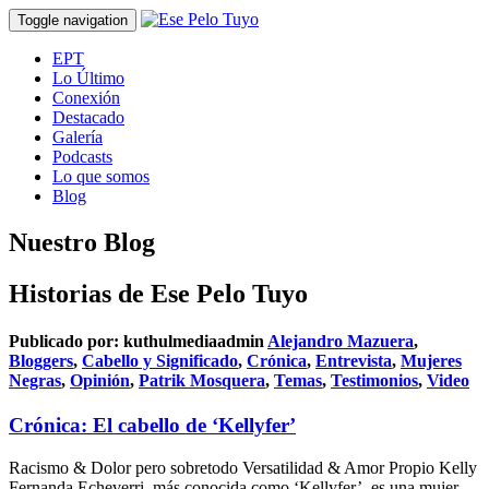
Toggle navigation
EPT
Lo Último
Conexión
Destacado
Galería
Podcasts
Lo que somos
Blog
Nuestro Blog
Historias de Ese Pelo Tuyo
Publicado por:
kuthulmediaadmin
Alejandro Mazuera
,
Bloggers
,
Cabello y Significado
,
Crónica
,
Entrevista
,
Mujeres
Negras
,
Opinión
,
Patrik Mosquera
,
Temas
,
Testimonios
,
Video
Crónica: El cabello de ‘Kellyfer’
Racismo & Dolor pero sobretodo Versatilidad & Amor Propio Kelly
Fernanda Echeverri, más conocida como ‘Kellyfer’, es una mujer