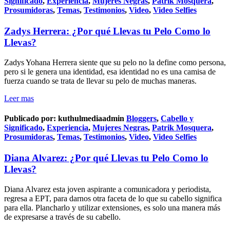
Significado
,
Experiencia
,
Mujeres Negras
,
Patrik Mosquera
,
Prosumidoras
,
Temas
,
Testimonios
,
Video
,
Video Selfies
Zadys Herrera: ¿Por qué Llevas tu Pelo Como lo
Llevas?
Zadys Yohana Herrera siente que su pelo no la define como persona,
pero si le genera una identidad, esa identidad no es una camisa de
fuerza cuando se trata de llevar su pelo de muchas maneras.
Leer mas
Publicado por:
kuthulmediaadmin
Bloggers
,
Cabello y
Significado
,
Experiencia
,
Mujeres Negras
,
Patrik Mosquera
,
Prosumidoras
,
Temas
,
Testimonios
,
Video
,
Video Selfies
Diana Alvarez: ¿Por qué Llevas tu Pelo Como lo
Llevas?
Diana Alvarez esta joven aspirante a comunicadora y periodista,
regresa a EPT, para darnos otra faceta de lo que su cabello significa
para ella. Plancharlo y utilizar extensiones, es solo una manera más
de expresarse a través de su cabello.