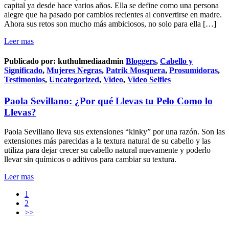
capital ya desde hace varios años. Ella se define como una persona
alegre que ha pasado por cambios recientes al convertirse en madre.
Ahora sus retos son mucho más ambiciosos, no solo para ella […]
Leer mas
Publicado por:
kuthulmediaadmin
Bloggers
,
Cabello y
Significado
,
Mujeres Negras
,
Patrik Mosquera
,
Prosumidoras
,
Testimonios
,
Uncategorized
,
Video
,
Video Selfies
Paola Sevillano: ¿Por qué Llevas tu Pelo Como lo
Llevas?
Paola Sevillano lleva sus extensiones “kinky” por una razón. Son las
extensiones más parecidas a la textura natural de su cabello y las
utiliza para dejar crecer su cabello natural nuevamente y poderlo
llevar sin químicos o aditivos para cambiar su textura.
Leer mas
1
2
>>