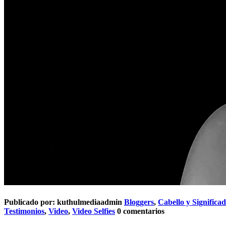
Publicado por:
kuthulmediaadmin
Bloggers
,
Cabello y Significa
Testimonios
,
Video
,
Video Selfies
0 comentarios