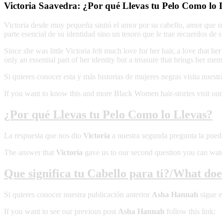
Victoria Saavedra: ¿Por qué Llevas tu Pelo Como lo 
Victoria desde muy pequeña sintió el amor por su cabello, amor que su
parte esencial de su identidad sino un tesoro que le trae recuerdos de 
Since she was little Victoria felt much love for her hair, a love that h
only an essential part of her identity but a treasure that brings her mem
Si quieres conocer esta y más historias de mujeres negras visita nuest
If you want to know this and more Black Women hair-stories visit ou
¿Por qué Llevas tu Pelo Como lo Llevas?
La respuesta que nos dio
Victoria
a nuestra segunda pregunta la pued
The answer that
Victoria
gave us to our second question you can watc
Que significa tu Cabello para ti?/What do
Si quieres conocer nuestra publicación anterior
Asha Hannah
sigue e
If you want to see our previous post
Asha Hannah
follow this link: