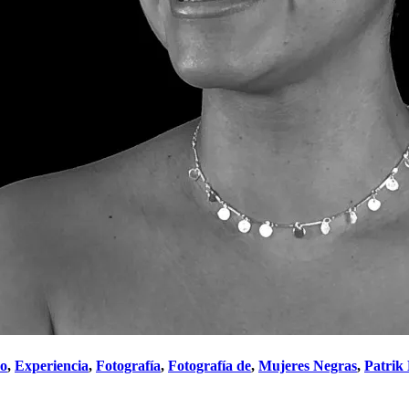
do
,
Experiencia
,
Fotografía
,
Fotografía de
,
Mujeres Negras
,
Patrik