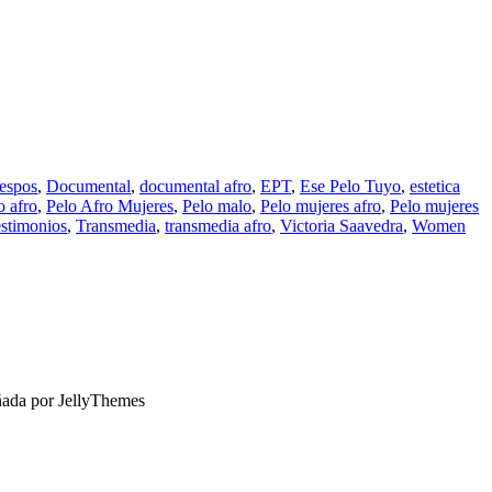
respos
,
Documental
,
documental afro
,
EPT
,
Ese Pelo Tuyo
,
estetica
o afro
,
Pelo Afro Mujeres
,
Pelo malo
,
Pelo mujeres afro
,
Pelo mujeres
stimonios
,
Transmedia
,
transmedia afro
,
Victoria Saavedra
,
Women
ñada por JellyThemes