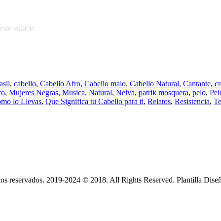
este enlace:
asil
,
cabello
,
Cabello Afro
,
Cabello malo
,
Cabello Natural
,
Cantante
,
c
ro
,
Mujeres Negras
,
Musica
,
Natural
,
Neiva
,
patrik mosquera
,
pelo
,
Pel
omo lo Llevas
,
Que Significa tu Cabello para ti
,
Relatos
,
Resistencia
,
Te
s reservados. 2019-2024 © 2018. All Rights Reserved. Plantilla Dise