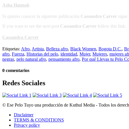
Asha Hannah
Si quieres conocer la siguiente publicación
Cassandra Carver
sigue 
If you want to see the next post
Cassandra Carver
follow this link:
Cassandra Carver
Etiquetas:
Afro
,
Artista
,
Belleza afro
,
Black Women
,
Bogota D.C.
,
Br
afro
,
Fuerza
,
Historias del pelo
,
identidad
,
Mujer
,
Mujeres
,
mujeres af
negras
,
pelo natural afro
,
pensamiento afro
,
Por qué Llevas tu Pelo C
0 comentarios
Redes Sociales
© Ese Pelo Tuyo una producción de Kuthul Media - Todos los derecho
Disclaimer
TERMS & CONDITIONS
Privacy policy