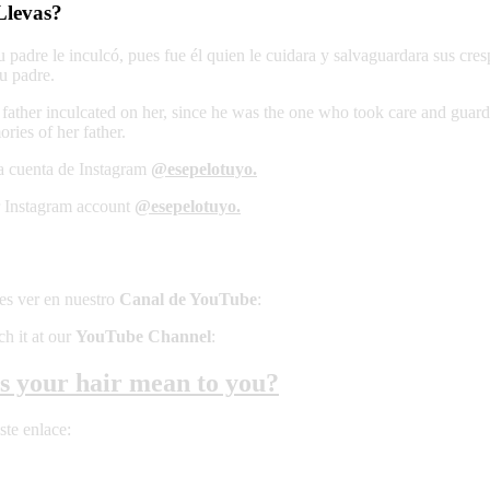
Llevas?
 padre le inculcó, pues fue él quien le cuidara y salvaguardara sus cres
su padre.
er father inculcated on her, since he was the one who took care and guarde
ories of her father.
ra cuenta de Instagram
@esepelotuyo.
r Instagram account
@esepelotuyo.
es ver en nuestro
Canal de YouTube
:
h it at our
YouTube Channel
:
es your hair mean to you?
ste enlace: