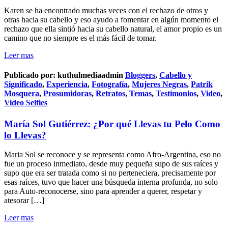
Karen se ha encontrado muchas veces con el rechazo de otros y
otras hacia su cabello y eso ayudo a fomentar en algún momento el
rechazo que ella sintió hacia su cabello natural, el amor propio es un
camino que no siempre es el más fácil de tomar.
Leer mas
Publicado por:
kuthulmediaadmin
Bloggers
,
Cabello y
Significado
,
Experiencia
,
Fotografía
,
Mujeres Negras
,
Patrik
Mosquera
,
Prosumidoras
,
Retratos
,
Temas
,
Testimonios
,
Video
,
Video Selfies
María Sol Gutiérrez: ¿Por qué Llevas tu Pelo Como
lo Llevas?
Maria Sol se reconoce y se representa como Afro-Argentina, eso no
fue un proceso inmediato, desde muy pequeña supo de sus raíces y
supo que era ser tratada como si no perteneciera, precisamente por
esas raíces, tuvo que hacer una búsqueda interna profunda, no solo
para Auto-reconocerse, sino para aprender a querer, respetar y
atesorar […]
Leer mas