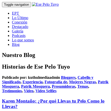
Toggle navigation
EPT
Lo Último
Conexión
Destacado
Galería
Podcasts
Lo que somos
Blog
Nuestro Blog
Historias de Ese Pelo Tuyo
Publicado por:
kuthulmediaadmin
Bloggers
,
Cabello y
Significado
,
Experiencia
,
Fotografía de
,
Mujeres Negras
,
Patrik
Mosquera
,
Patrik Mosquera
,
Prosumidoras
,
Temas
,
Testimonios
,
Video
,
Video Selfies
Karen Montaño: ¿Por qué Llevas tu Pelo Como lo
Llevas?