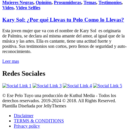
Mujeres Negras
,
Opinión
,
Prosumidoras
,
Temas
,
Testimonios
,
Video
,
Video Selfies
Kary Sol: ¿Por qué Llevas tu Pelo Como lo Llevas?
Esta joven mujer que va con el nombre de Kary Sol es originaria
de Palmira, se declara así misma amante del amor, al igual que de la
música y las artes. Ella es cantante, tiene una actitud fuerte y
positiva. Sus testimonios son cortos, pero llenos de seguridad y auto-
reconocimiento.
Leer mas
Redes Sociales
© Ese Pelo Tuyo una producción de Kuthul Media - Todos los
derechos reservados. 2019-2024 © 2018. All Rights Reserved.
Plantilla Diseñada por JellyThemes
Disclaimer
TERMS & CONDITIONS
Privacy policy