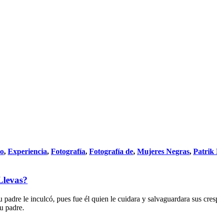
do
,
Experiencia
,
Fotografía
,
Fotografía de
,
Mujeres Negras
,
Patrik
Llevas?
 padre le inculcó, pues fue él quien le cuidara y salvaguardara sus cres
su padre.