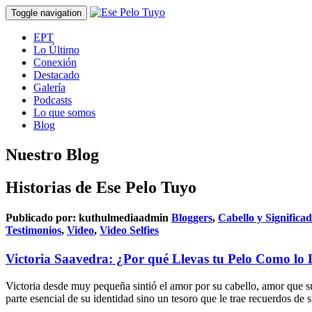
Toggle navigation
EPT
Lo Último
Conexión
Destacado
Galería
Podcasts
Lo que somos
Blog
Nuestro Blog
Historias de Ese Pelo Tuyo
Publicado por:
kuthulmediaadmin
Bloggers
,
Cabello y Significa
Testimonios
,
Video
,
Video Selfies
Victoria Saavedra: ¿Por qué Llevas tu Pelo Como lo 
Victoria desde muy pequeña sintió el amor por su cabello, amor que su
parte esencial de su identidad sino un tesoro que le trae recuerdos de 