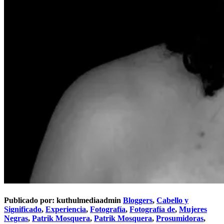
Publicado por:
kuthulmediaadmin
Bloggers
,
Cabello y
Significado
,
Experiencia
,
Fotografía
,
Fotografía de
,
Mujeres
Negras
,
Patrik Mosquera
,
Patrik Mosquera
,
Prosumidoras
,