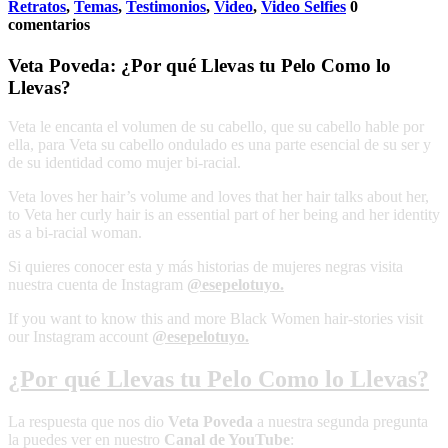
Retratos
,
Temas
,
Testimonios
,
Video
,
Video Selfies
0
comentarios
Veta Poveda: ¿Por qué Llevas tu Pelo Como lo
Llevas?
Veta le encanta el volumen de su cabello, que su cabello hable por
ella, para Veta su cabello ondulado es una parte esencial de su ser y
de su identidad como mujer bi-racial.
Veta loves her hair’s volume and loves that her hair talks about her,
to Veta her curly hair is an essential part of her being and her identity
as a bi-racial woman.
Si quieres conocer esta y más historias de mujeres negras visita
nuestra cuenta de Instagram
@esepelotuyo.
If you want to know this and more Black Women hair-stories visit
our Instagram account
@esepelotuyo.
¿Por qué Llevas tu Pelo Como lo Llevas?
La respuesta que nos dio
Veta Poveda
a nuestra segunda pregunta
la puedes ver en nuestro
Canal de YouTube
: