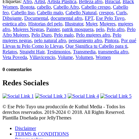
Etiquetas:
Afro
,
Artist
,
Artista Plástica
,
Belleza afro
,
Biracial
,
Black
Women
,
Bogota
,
cabello
,
Cabello Afro
,
Cabello crespo
,
Cabello
feo
,
Cabello liso
,
Cabello malo
,
Cabello Natural
,
crespos
,
Curls
,
Dibujante
,
Documental
,
documental afro
,
EPT
,
Ese Pelo Tuyo
,
estetica afro
,
Historias del pelo
,
Illustrator
,
Mujer
,
Mujeres
,
mujeres
afro
,
Mujeres Negras
,
Painter
,
patrik mosquera
,
pelo
,
Pelo afro
,
Pelo
Afro Mujeres
,
Pelo Duro
,
Pelo malo
,
Pelo mujeres afro
,
Pelo
mujeres negras
,
pelo natural afro
,
pensamiento afro
,
Pintora
,
Por qué
Llevas tu Pelo Como lo Llevas
,
Que Significa tu Cabello para ti
,
Relatos
,
Straight Hair
,
Testimonios
,
Transmedia
,
transmedia afro
,
Veta Poveda
,
Villavicencio
,
Volume
,
Volumen
,
Women
0 comentarios
Redes Sociales
© Ese Pelo Tuyo una producción de Kuthul Media - Todos los
derechos reservados. 2019-2024 © 2018. All Rights Reserved.
Plantilla Diseñada por JellyThemes
Disclaimer
TERMS & CONDITIONS