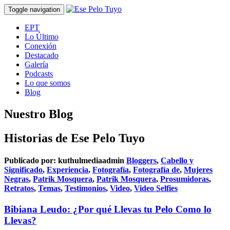
Toggle navigation
EPT
Lo Último
Conexión
Destacado
Galería
Podcasts
Lo que somos
Blog
Nuestro Blog
Historias de Ese Pelo Tuyo
Publicado por:
kuthulmediaadmin
Bloggers
,
Cabello y
Significado
,
Experiencia
,
Fotografía
,
Fotografía de
,
Mujeres
Negras
,
Patrik Mosquera
,
Patrik Mosquera
,
Prosumidoras
,
Retratos
,
Temas
,
Testimonios
,
Video
,
Video Selfies
Bibiana Leudo: ¿Por qué Llevas tu Pelo Como lo
Llevas?