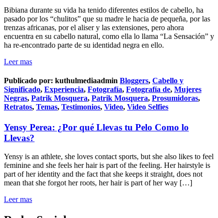
Bibiana durante su vida ha tenido diferentes estilos de cabello, ha
pasado por los “chulitos” que su madre le hacia de pequeña, por las
trenzas africanas, por el aliser y las extensiones, pero ahora
encuentra en su cabello natural, como ella lo llama “La Sensación” y
ha re-encontrado parte de su identidad negra en ello.
Leer mas
Publicado por:
kuthulmediaadmin
Bloggers
,
Cabello y
Significado
,
Experiencia
,
Fotografía
,
Fotografía de
,
Mujeres
Negras
,
Patrik Mosquera
,
Patrik Mosquera
,
Prosumidoras
,
Retratos
,
Temas
,
Testimonios
,
Video
,
Video Selfies
Yensy Perea: ¿Por qué Llevas tu Pelo Como lo
Llevas?
Yensy is an athlete, she loves contact sports, but she also likes to feel
feminine and she feels her hair is part of the feeling. Her hairstyle is
part of her identity and the fact that she keeps it straight, does not
mean that she forgot her roots, her hair is part of her way […]
Leer mas