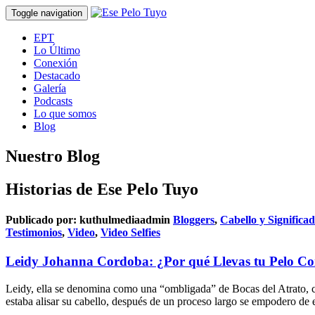
Toggle navigation
EPT
Lo Último
Conexión
Destacado
Galería
Podcasts
Lo que somos
Blog
Nuestro Blog
Historias de Ese Pelo Tuyo
Publicado por:
kuthulmediaadmin
Bloggers
,
Cabello y Significa
Testimonios
,
Video
,
Video Selfies
Leidy Johanna Cordoba: ¿Por qué Llevas tu Pelo Co
Leidy, ella se denomina como una “ombligada” de Bocas del Atrato, co
estaba alisar su cabello, después de un proceso largo se empodero de es