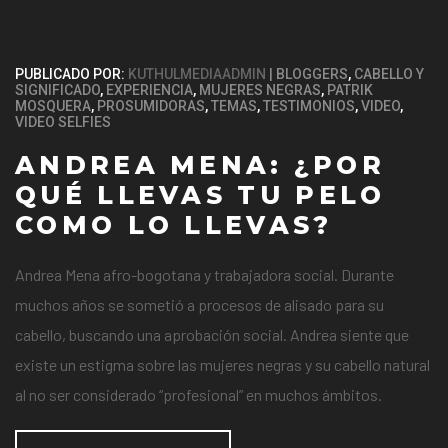
PUBLICADO POR:
KUTHULMEDIAADMIN
BLOGGERS
,
CABELLO Y
SIGNIFICADO
,
EXPERIENCIA
,
MUJERES NEGRAS
,
PATRIK
MOSQUERA
,
PROSUMIDORAS
,
TEMAS
,
TESTIMONIOS
,
VIDEO
,
VIDEO SELFIES
ANDREA MENA: ¿POR
QUÉ LLEVAS TU PELO
COMO LO LLEVAS?
Andrea Mena afro-bogotana y trabajadora social. Durante
muchos años se sometió a procesos de alisado para su
cabello, buscando una aprobación social. Andrea siente que
existe un estigma sobre las mujeres negras y su cabello natural
al no ser considerado “profesional” en muchos ámbitos.