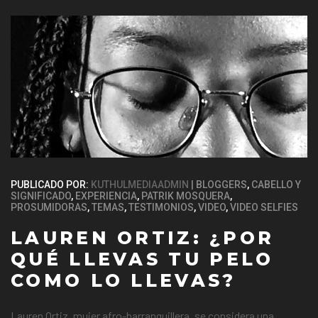
PUBLICADO POR:
KUTHULMEDIAADMIN
BLOGGERS
,
CABELLO Y
SIGNIFICADO
,
EXPERIENCIA
,
PATRIK MOSQUERA
,
PROSUMIDORAS
,
TEMAS
,
TESTIMONIOS
,
VIDEO
,
VIDEO SELFIES
LAUREN ORTIZ: ¿POR
QUÉ LLEVAS TU PELO
COMO LO LLEVAS?
Lauren Ortiz, mujer afro-barranquillera, se considera una