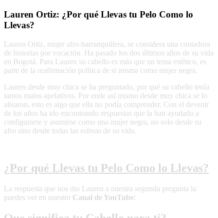
Lauren Ortiz: ¿Por qué Llevas tu Pelo Como lo
Llevas?
Lauren Ortiz, mujer afro-barranquillera, se considera una contadora
de historias por vocación. Ha pasado los dos últimos años de su vida
en Bogotá. Para Lauren su cabello es más que un tema estético, es
parte de la reafirmación política de si misma como mujer negra.
Lauren desde muy chica se ha preguntado, por qué su cabello tenía
tantos malos apelativos. Por ende así mismo desde muy chica se lo
alisaron, esto es algo que ella no podía comprender. Con el devenir
de los años ha ido encontrando respuestas que la han ayudado a
configurarse y asumirse como una mujer negra, no solo desde su
afro sino desde todas las esferas de su vida.
¿Por qué Llevas tu Pelo Como lo Llevas?
La respuesta que nos dio Lauren a nuestra segunda pregunta la
puedes ver en nuestro
Canal de YouTube
:
Que significa tu Cabello para ti?