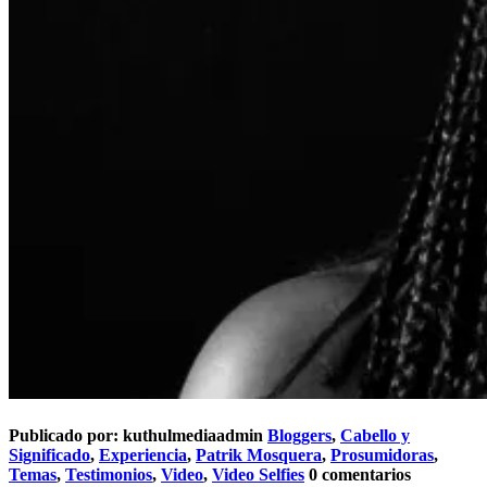
Publicado por:
kuthulmediaadmin
Bloggers
,
Cabello y
Significado
,
Experiencia
,
Patrik Mosquera
,
Prosumidoras
,
Temas
,
Testimonios
,
Video
,
Video Selfies
0 comentarios