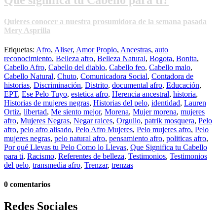
Quieres conocer a nuestra prosumidora de la semana pasada
Mery Asprilla
Etiquetas:
Afro
,
Aliser
,
Amor Propio
,
Ancestras
,
auto
reconocimiento
,
Belleza afro
,
Belleza Natural
,
Bogota
,
Bonita
,
Cabello Afro
,
Cabello del diablo
,
Cabello feo
,
Cabello malo
,
Cabello Natural
,
Chuto
,
Comunicadora Social
,
Contadora de
historias
,
Discriminación
,
Distrito
,
documental afro
,
Educación
,
EPT
,
Ese Pelo Tuyo
,
estetica afro
,
Herencia ancestral
,
historia
,
Historias de mujeres negras
,
Historias del pelo
,
identidad
,
Lauren
Ortiz
,
libertad
,
Me siento mejor
,
Morena
,
Mujer morena
,
mujeres
afro
,
Mujeres Negras
,
Negar raices
,
Orgullo
,
patrik mosquera
,
Pelo
afro
,
pelo afro alisado
,
Pelo Afro Mujeres
,
Pelo mujeres afro
,
Pelo
mujeres negras
,
pelo natural afro
,
pensamiento afro
,
politicas afro
,
Por qué Llevas tu Pelo Como lo Llevas
,
Que Significa tu Cabello
para ti
,
Racismo
,
Referentes de belleza
,
Testimonios
,
Testimonios
del pelo
,
transmedia afro
,
Trenzar
,
trenzas
0 comentarios
Redes Sociales