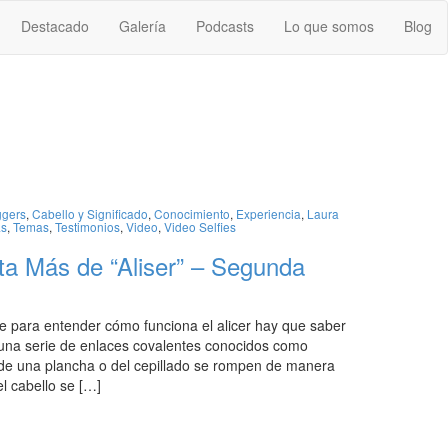
Destacado
Galería
Podcasts
Lo que somos
Blog
ggers
,
Cabello y Significado
,
Conocimiento
,
Experiencia
,
Laura
as
,
Temas
,
Testimonios
,
Video
,
Video Selfies
ta Más de “Aliser” – Segunda
e para entender cómo funciona el alicer hay que saber
r una serie de enlaces covalentes conocidos como
or de una plancha o del cepillado se rompen de manera
l cabello se […]