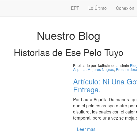
EPT
Lo Último
Conexión
Nuestro Blog
Historias de Ese Pelo Tuyo
Publicado por:
kuthulmediaadmin
Blo
Asprilla
,
Mujeres Negras
,
Prosumidor
Artículo: Ni Una Go
Entrega.
Por Laura Asprilla De manera qu
que el pelo es crespo o afro po
disulfuro, los cuales con el cal
temporal, pero una vez se moja e
Leer mas