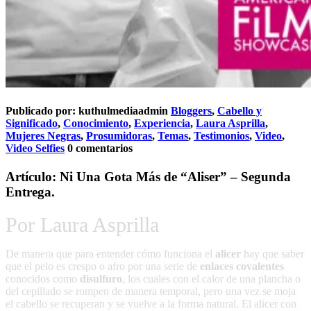
Publicado por:
kuthulmediaadmin
Bloggers
,
Cabello y
Significado
,
Conocimiento
,
Experiencia
,
Laura Asprilla
,
Mujeres Negras
,
Prosumidoras
,
Temas
,
Testimonios
,
Video
,
Video Selfies
0 comentarios
Artículo: Ni Una Gota Más de “Aliser” – Segunda
Entrega.
Por Laura Asprilla
De manera que para entender cómo funciona el
alicer
hay que saber
que el pelo es crespo o afro por una serie de
enlaces covalentes
conocidos como
disulfuro
, los cuales con el calor de una plancha o
del cepillado se rompen de manera temporal, pero una vez se moja
el cabello se recuperan y se vuelve a la forma natural. El alicer con