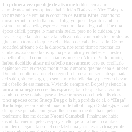
La primera vez que dejé de alisarme
lo hice cerca a mi
cumpleaños número quince, había leído
Raíces
de
Alex Haley,
y tal
vez tratando de emular la conducta de
Kunta Kinte
, cuando no
quiso permitir que lo llamaran Toby, yo quise dejar de cambiar la
estructura mi cabello, espero encuentren la analogía ahí. Fue una
época difícil, porque lo mantenía suelto, pero no lo cuidaba, y a
pesar de que la industria de la belleza había cambiado, los productos
giraban en torno a lo que es el cuidado del cabello alisado. Cómo
sociedad africana o de la diáspora, nos tomó tiempo retomar los
cuidados, así como la disciplina para nutrir y embellecer nuestro
cabello afro, tal como lo hacíamos antes en África. Por lo pronto,
había decidido alisar mi cabello nuevamente
pero no cepillarlo
dejándolo con el crespo modificado y amorfo que me daba el
alicer
.
Durante mi último año del colegio fui famosa por ser la despeinada
del salón, sin embargo, yo sentía mucha felicidad y placer en llevar
mi cabello de esa manera. Viviendo siempre en Bogotá y siendo
la
única niña negra en ciertos espacios
, todo lo que hacía era un
cambio que se notaba, pasé a llevar trenzas con el pelo alisado y
tener
apodos
como
Snoop Dogg
o la hija perdida de él, o
“Huga”
Rodallega
, recordando al jugador de fútbol Hugo Rodallega, el cual
siempre se peinaba con gusanillos; cuando me dejaba el pelo
totalmente liso me decían
Naomi Campbell
. Finalmente había
decidido tener mi pelo crespo y suelto, pero no fue un cambio
duradero, llegaría la escuela de Medicina y con esto l
a imagen de
cómo debe tener el pelo una doctora
, volví al liso de nuevo.