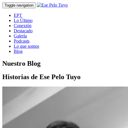
Toggle navigation
EPT
Lo Último
Conexión
Destacado
Galería
Podcasts
Lo que somos
Blog
Nuestro Blog
Historias de Ese Pelo Tuyo