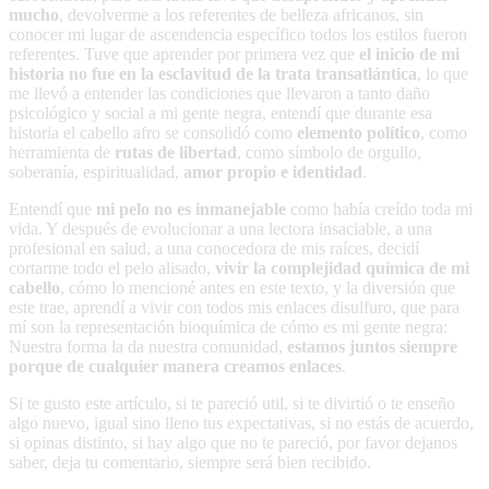
mucho
, devolverme a los referentes de belleza africanos, sin
conocer mi lugar de ascendencia específico todos los estilos fueron
referentes. Tuve que aprender por primera vez que
el inicio de mi
historia no fue en la esclavitud de la trata transatlántica
, lo que
me llevó a entender las condiciones que llevaron a tanto daño
psicológico y social a mi gente negra, entendí que durante esa
historia el cabello afro se consolidó como
elemento político
, como
herramienta de
rutas de libertad
, como símbolo de orgullo,
soberanía, espiritualidad,
amor propio e identidad
.
Entendí que
mi pelo no es inmanejable
como había creído toda mi
vida. Y después de evolucionar a una lectora insaciable, a una
profesional en salud, a una conocedora de mis raíces, decidí
cortarme todo el pelo alisado,
vivir la complejidad química de mi
cabello
, cómo lo mencioné antes en este texto, y la diversión que
este trae, aprendí a vivir con todos mis enlaces disulfuro, que para
mí son la representación bioquímica de cómo es mi gente negra:
Nuestra forma la da nuestra comunidad,
estamos juntos siempre
porque de cualquier manera creamos enlaces
.
Si te gusto este artículo, si te pareció util, si te divirtió o te enseño
algo nuevo, igual sino lleno tus expectativas, si no estás de acuerdo,
si opinas distinto, si hay algo que no te pareció, por favor dejanos
saber, deja tu comentario, siempre será bien recibido.