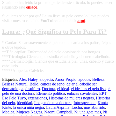
Si aún no has leído la primera parte de este artículo, lo puedes hacer
siguiendo este
enlace
.
Si quieres saber por qué Laura lleva su pelo como lo lleva puedes
visitar nuestro canal de
YouTube
dando click
aquí
.
Laura: ¿Qué Significa tu Pelo Para Ti?
* Cardar: Sacar suavemente el pelo con la carda a los paños, felpas
u otros tejidos.
**Tiña capilar: Enfermedad del pelo ocasionada por hongos.
***Tricología: Ciencia que estudia el cabello y el cuero cabelludo.
****Dermatología: Ciencia que estudia la piel, uñas, cabello y cuero
cabelludo.
*****Alopecia: Calvicie.
Etiquetas:
Alex Haley
,
alopecia
,
Amor Propio
,
apodos
,
Belleza
,
Belleza Natural
,
Bello
,
cancer de seno
,
dejar el cabello ser
,
dermatologia
,
disulfuro
,
Doctora
,
el ideal
,
el ideal es el pelo liso
,
el
pelo de una doctora
,
Elemento politico
,
enlaces covalentes
,
EPT
,
Ese Pelo Tuyo
,
extensiones
,
Historias de mujeres negras
,
Historias
del pelo
,
identidad
,
Imagen de una doctora
,
Introspeccion
,
Kunta
Kinte
,
la unica niña negra
,
Laura Asprilla
,
Lucha
,
mas aburrido
,
Medica
,
Mujeres Negras
,
Naomi Campbell
,
Ni una gota mas
,
Ni