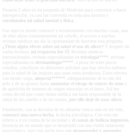
Pasaron 5 años en mi pregrado de Medicina para comenzar a hacer
introspección, ya casi me convertía en toda una doctora y
cuestionaba mi salud mental y física
.
Fue aquí en donde comencé a incomodarme con muchas cosas, una
de ellas alizar constantemente mi cabello, el acceso a muchas
revistas médicas me dio la oportunidad de hacerme esta pregunta:
¿Tiene algún efecto sobre mi salud el uso de alicer?
Y después de
varias lecturas,
mi respuesta fue SÍ
. Revistas medicas
internacionales, revistas especializadas en
tricología****
, revistas
especializadas en
dermatología*****
, a pesar de tener pocos
estudios, concluyen en diferentes artículos que hay efectos dañinos
para la salud de las mujeres que usan estos productos. Estos efectos
van desde caspa,
alopecia******
, adelgazamiento de la raíz del
pelo y de su grosor, hasta
aumentar el riesgo de cáncer de seno
y
de aparición de tumores de origen muscular en el útero. Así fue
como decidí que como futura médica me haría responsable de la
salud de mi cabello y de mi cuerpo,
por ello dejé de usar alicer.
Finalmente, con la decisión de no alisarme nunca más en mi vida,
comencé una nueva lucha
, la lucha psicológica. Con esto me
refiero a ir en contra de la sociedad y
el canon de belleza impuesto,
herencia de un mundo que se desarrolló con una visión netamente
eurocéntrica, para esta lucha tuve que
desaprender y aprender