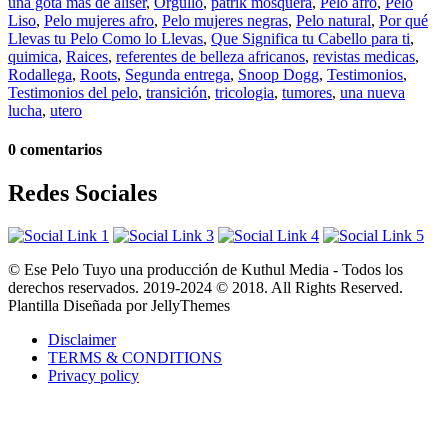
una gota más de aliser
,
Orgullo
,
patrik mosquera
,
Pelo afro
,
Pelo
Liso
,
Pelo mujeres afro
,
Pelo mujeres negras
,
Pelo natural
,
Por qué
Llevas tu Pelo Como lo Llevas
,
Que Significa tu Cabello para ti
,
quimica
,
Raices
,
referentes de belleza africanos
,
revistas medicas
,
Rodallega
,
Roots
,
Segunda entrega
,
Snoop Dogg
,
Testimonios
,
Testimonios del pelo
,
transición
,
tricologia
,
tumores
,
una nueva
lucha
,
utero
0 comentarios
Redes Sociales
© Ese Pelo Tuyo una producción de Kuthul Media - Todos los
derechos reservados. 2019-2024 © 2018. All Rights Reserved.
Plantilla Diseñada por JellyThemes
Disclaimer
TERMS & CONDITIONS
Privacy policy