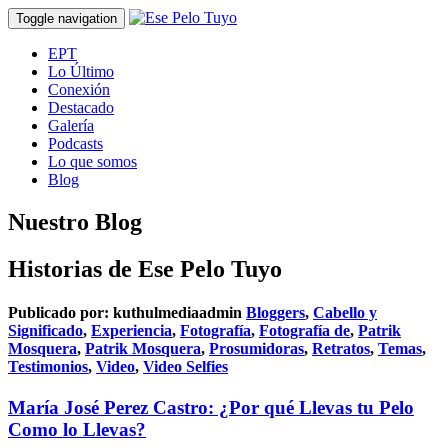
Toggle navigation
EPT
Lo Último
Conexión
Destacado
Galería
Podcasts
Lo que somos
Blog
Nuestro Blog
Historias de Ese Pelo Tuyo
Publicado por:
kuthulmediaadmin
Bloggers
,
Cabello y
Significado
,
Experiencia
,
Fotografía
,
Fotografía de
,
Patrik
Mosquera
,
Patrik Mosquera
,
Prosumidoras
,
Retratos
,
Temas
,
Testimonios
,
Video
,
Video Selfies
María José Perez Castro: ¿Por qué Llevas tu Pelo
Como lo Llevas?