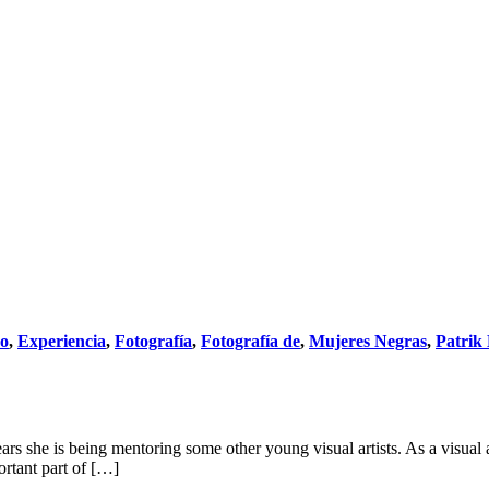
do
,
Experiencia
,
Fotografía
,
Fotografía de
,
Mujeres Negras
,
Patrik
rs she is being mentoring some other young visual artists. As a visual ar
ortant part of […]