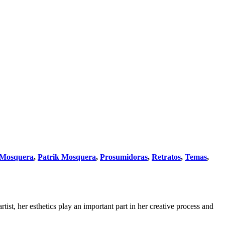
 Mosquera
,
Patrik Mosquera
,
Prosumidoras
,
Retratos
,
Temas
,
tist, her esthetics play an important part in her creative process and