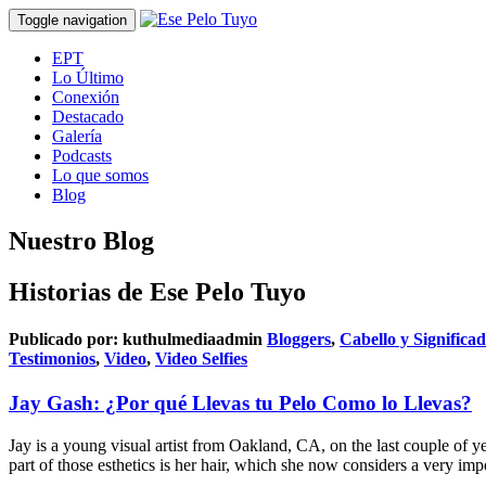
Toggle navigation
EPT
Lo Último
Conexión
Destacado
Galería
Podcasts
Lo que somos
Blog
Nuestro Blog
Historias de Ese Pelo Tuyo
Publicado por:
kuthulmediaadmin
Bloggers
,
Cabello y Significa
Testimonios
,
Video
,
Video Selfies
Jay Gash: ¿Por qué Llevas tu Pelo Como lo Llevas?
Jay is a young visual artist from Oakland, CA, on the last couple of yea
part of those esthetics is her hair, which she now considers a very imp