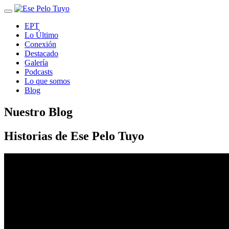
Toggle
navigation
EPT
Lo Último
Conexión
Destacado
Galería
Podcasts
Lo que somos
Blog
Nuestro Blog
Historias de Ese Pelo Tuyo