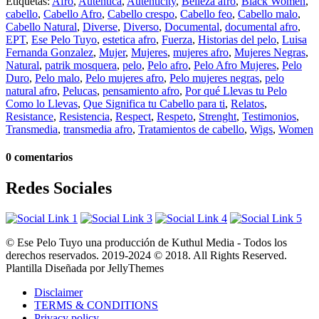
Etiquetas:
Afro
,
Autentica
,
Autenticity
,
Belleza afro
,
Black Women
,
cabello
,
Cabello Afro
,
Cabello crespo
,
Cabello feo
,
Cabello malo
,
Cabello Natural
,
Diverse
,
Diverso
,
Documental
,
documental afro
,
EPT
,
Ese Pelo Tuyo
,
estetica afro
,
Fuerza
,
Historias del pelo
,
Luisa
Fernanda Gonzalez
,
Mujer
,
Mujeres
,
mujeres afro
,
Mujeres Negras
,
Natural
,
patrik mosquera
,
pelo
,
Pelo afro
,
Pelo Afro Mujeres
,
Pelo
Duro
,
Pelo malo
,
Pelo mujeres afro
,
Pelo mujeres negras
,
pelo
natural afro
,
Pelucas
,
pensamiento afro
,
Por qué Llevas tu Pelo
Como lo Llevas
,
Que Significa tu Cabello para ti
,
Relatos
,
Resistance
,
Resistencia
,
Respect
,
Respeto
,
Strenght
,
Testimonios
,
Transmedia
,
transmedia afro
,
Tratamientos de cabello
,
Wigs
,
Women
0 comentarios
Redes Sociales
© Ese Pelo Tuyo una producción de Kuthul Media - Todos los
derechos reservados. 2019-2024 © 2018. All Rights Reserved.
Plantilla Diseñada por JellyThemes
Disclaimer
TERMS & CONDITIONS
Privacy policy