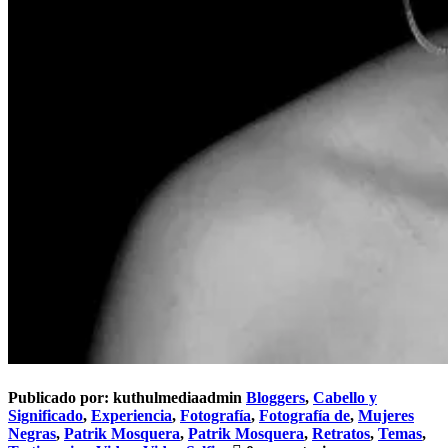
Publicado por:
kuthulmediaadmin
Bloggers
,
Cabello y
Significado
,
Experiencia
,
Fotografía
,
Fotografía de
,
Mujeres
Negras
,
Patrik Mosquera
,
Patrik Mosquera
,
Retratos
,
Temas
,