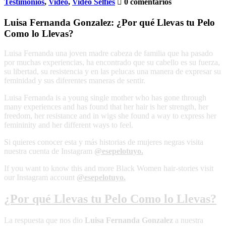
Testimonios
,
Video
,
Video Selfies
0 comentarios
Luisa Fernanda Gonzalez: ¿Por qué Llevas tu Pelo
Como lo Llevas?
Luisa Fernanda una joven madre cabeza de familia que ha pasado
por muchas experiencias, ha encontrado que su cabello es su fuerza,
su libertad, su resistencia y en las pelucas una manera de expresar su
feminidad y sus diferentes maneras de sentir.
Luisa Fernanda is a young single mother who has gone through
many experiences and has found that her hair is her strength, her
freedom, her resistance and in wigs she found a way to express her
femininity and her different ways to feel.
Si quieres conocer esta y más historias de mujeres negras visita
nuestra cuenta de Instagram
@esepelotuyo.
If you want to know this and more Black Women hair-stories visit
our Instagram account
@esepelotuyo.
¿Por qué Llevas tu Pelo Como lo Llevas?
La respuesta que nos dio
Luisa Fernanda Gonzalez
a nuestra