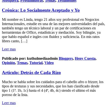
Mosquera
,
Prosumidoras
,
Temas
,
Testimonios
Crónica: Lo Socialmente Aceptado y Yo
Mi nombre es Linda, tengo 21 años soy profesional en Negocios
Internacionales, estudie en una de las mejores universidades del país,
también tengo un técnico laboral y un par de certificaciones en
herramientas de Office, estadísticas y mediación. Soy bilingüe, ya
que hablo español e ingles con fluidez y suficiencia. En mis ratos
libres canto, […]
Leer mas
Publicado por:
kuthulmediaadmin
Bloggers
,
Heny Cuesta
,
Opinión
,
Temas
,
Tutorial
,
Video
Articulo: Detrás de Cada Rizo
Mucho se habla sobre los cuidados para el cabello afro o frizzer, los
tipos de texturas y sus necesidades, que los han clasificado desde
tipo 1 (1ª. 1b, 1c) hasta el 4 (4ª, 4b, 4c) siendo el ultimo el más
poroso de la lista.
Leer mas