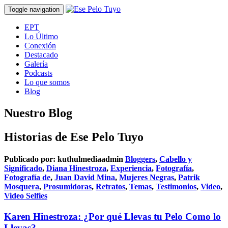
Toggle navigation
EPT
Lo Último
Conexión
Destacado
Galería
Podcasts
Lo que somos
Blog
Nuestro Blog
Historias de Ese Pelo Tuyo
Publicado por:
kuthulmediaadmin
Bloggers
,
Cabello y
Significado
,
Diana Hinestroza
,
Experiencia
,
Fotografía
,
Fotografía de
,
Juan David Mina
,
Mujeres Negras
,
Patrik
Mosquera
,
Prosumidoras
,
Retratos
,
Temas
,
Testimonios
,
Video
,
Video Selfies
Karen Hinestroza: ¿Por qué Llevas tu Pelo Como lo
Llevas?