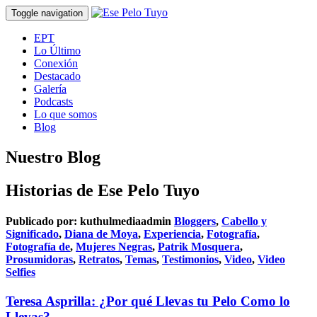
Toggle navigation
EPT
Lo Último
Conexión
Destacado
Galería
Podcasts
Lo que somos
Blog
Nuestro Blog
Historias de Ese Pelo Tuyo
Publicado por:
kuthulmediaadmin
Bloggers
,
Cabello y
Significado
,
Diana de Moya
,
Experiencia
,
Fotografía
,
Fotografía de
,
Mujeres Negras
,
Patrik Mosquera
,
Prosumidoras
,
Retratos
,
Temas
,
Testimonios
,
Video
,
Video
Selfies
Teresa Asprilla: ¿Por qué Llevas tu Pelo Como lo
Llevas?