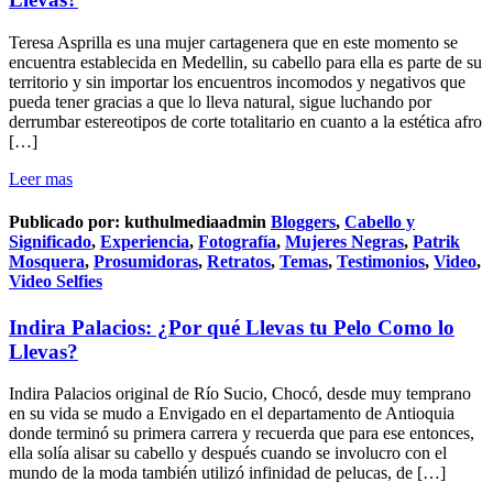
Teresa Asprilla es una mujer cartagenera que en este momento se
encuentra establecida en Medellin, su cabello para ella es parte de su
territorio y sin importar los encuentros incomodos y negativos que
pueda tener gracias a que lo lleva natural, sigue luchando por
derrumbar estereotipos de corte totalitario en cuanto a la estética afro
[…]
Leer mas
Publicado por:
kuthulmediaadmin
Bloggers
,
Cabello y
Significado
,
Experiencia
,
Fotografía
,
Mujeres Negras
,
Patrik
Mosquera
,
Prosumidoras
,
Retratos
,
Temas
,
Testimonios
,
Video
,
Video Selfies
Indira Palacios: ¿Por qué Llevas tu Pelo Como lo
Llevas?
Indira Palacios original de Río Sucio, Chocó, desde muy temprano
en su vida se mudo a Envigado en el departamento de Antioquia
donde terminó su primera carrera y recuerda que para ese entonces,
ella solía alisar su cabello y después cuando se involucro con el
mundo de la moda también utilizó infinidad de pelucas, de […]