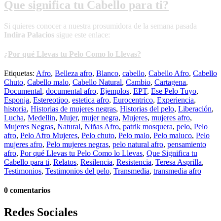
Que significa tu Cabello para ti?
Si quieres conocer a nuestra prosumidora de la semana pasada
Indira Palacios
sigue este enlace:
¿Por qué Llevas tu Pelo Como lo Llevas?
Etiquetas:
Afro
,
Belleza afro
,
Blanco
,
cabello
,
Cabello Afro
,
Cabello
Chuto
,
Cabello malo
,
Cabello Natural
,
Cambio
,
Cartagena
,
Documental
,
documental afro
,
Ejemplos
,
EPT
,
Ese Pelo Tuyo
,
Esponja
,
Estereotipo
,
estetica afro
,
Eurocentrico
,
Experiencia
,
historia
,
Historias de mujeres negras
,
Historias del pelo
,
Liberación
,
Lucha
,
Medellin
,
Mujer
,
mujer negra
,
Mujeres
,
mujeres afro
,
Mujeres Negras
,
Natural
,
Niñas Afro
,
patrik mosquera
,
pelo
,
Pelo
afro
,
Pelo Afro Mujeres
,
Pelo chuto
,
Pelo malo
,
Pelo maluco
,
Pelo
mujeres afro
,
Pelo mujeres negras
,
pelo natural afro
,
pensamiento
afro
,
Por qué Llevas tu Pelo Como lo Llevas
,
Que Significa tu
Cabello para ti
,
Relatos
,
Resilencia
,
Resistencia
,
Teresa Asprilla
,
Testimonios
,
Testimonios del pelo
,
Transmedia
,
transmedia afro
0 comentarios
Redes Sociales