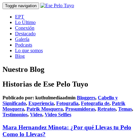
Toggle navigation
EPT
Lo Último
Conexión
Destacado
Galería
Podcasts
Lo que somos
Blog
Nuestro Blog
Historias de Ese Pelo Tuyo
Publicado por:
kuthulmediaadmin
Bloggers
,
Cabello y
Significado
,
Experiencia
,
Fotografía
,
Fotografía de
,
Patrik
Mosquera
,
Patrik Mosquera
,
Prosumidoras
,
Retratos
,
Temas
,
Testimonios
,
Video
,
Video Selfies
Mara Hernandez Minota: ¿Por qué Llevas tu Pelo
Como lo Llevas?