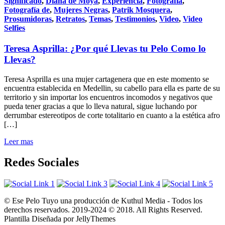
Significado
,
Diana de Moya
,
Experiencia
,
Fotografía
,
Fotografía de
,
Mujeres Negras
,
Patrik Mosquera
,
Prosumidoras
,
Retratos
,
Temas
,
Testimonios
,
Video
,
Video
Selfies
Teresa Asprilla: ¿Por qué Llevas tu Pelo Como lo
Llevas?
Teresa Asprilla es una mujer cartagenera que en este momento se
encuentra establecida en Medellin, su cabello para ella es parte de su
territorio y sin importar los encuentros incomodos y negativos que
pueda tener gracias a que lo lleva natural, sigue luchando por
derrumbar estereotipos de corte totalitario en cuanto a la estética afro
[…]
Leer mas
Redes Sociales
© Ese Pelo Tuyo una producción de Kuthul Media - Todos los
derechos reservados. 2019-2024 © 2018. All Rights Reserved.
Plantilla Diseñada por JellyThemes