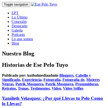
Toggle navigation
EPT
Lo Último
Conexión
Destacado
Galería
Podcasts
Lo que somos
Blog
Nuestro Blog
Historias de Ese Pelo Tuyo
Publicado por:
kuthulmediaadmin
Bloggers
,
Cabello y
Significado
,
Experiencia
,
Fotografía
,
Fotografía de
,
Mujeres
Negras
,
Patrik Mosquera
,
Patrik Mosquera
,
Prosumidoras
,
Retratos
,
Temas
,
Testimonios
,
Video
,
Video Selfies
Yamileth Velasquez: ¿Por qué Llevas tu Pelo Como
lo Llevas?